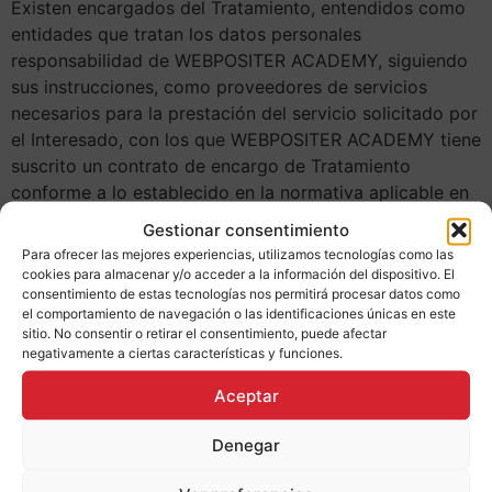
Existen encargados del Tratamiento, entendidos como
entidades que tratan los datos personales
responsabilidad de WEBPOSITER ACADEMY, siguiendo
sus instrucciones, como proveedores de servicios
necesarios para la prestación del servicio solicitado por
el Interesado, con los que WEBPOSITER ACADEMY tiene
suscrito un contrato de encargo de Tratamiento
conforme a lo establecido en la normativa aplicable en
materia de protección de datos.
Gestionar consentimiento
Para ofrecer las mejores experiencias, utilizamos tecnologías como las
6. Transferencias Internacionales:
cookies para almacenar y/o acceder a la información del dispositivo. El
consentimiento de estas tecnologías nos permitirá procesar datos como
Las transferencias internacionales de datos suponen un
el comportamiento de navegación o las identificaciones únicas en este
flujo de datos personales desde el territorio español a
sitio. No consentir o retirar el consentimiento, puede afectar
negativamente a ciertas características y funciones.
destinatarios establecidos en países fuera del Espacio
Económico Europeo (los países de la Unión Europea
Aceptar
más Liechtenstein, Islandia y Noruega).
Denegar
WEBPOSITER ACADEMY puede realizar transferencias
internacionales de datos a Estados Unidos pero